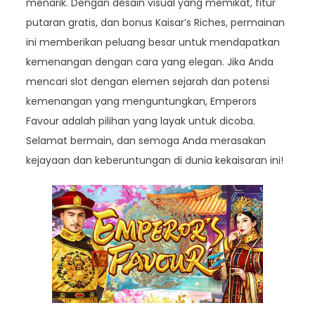
menarik. Dengan desain visual yang memikat, fitur
putaran gratis, dan bonus Kaisar’s Riches, permainan
ini memberikan peluang besar untuk mendapatkan
kemenangan dengan cara yang elegan. Jika Anda
mencari slot dengan elemen sejarah dan potensi
kemenangan yang menguntungkan, Emperors
Favour adalah pilihan yang layak untuk dicoba.
Selamat bermain, dan semoga Anda merasakan
kejayaan dan keberuntungan di dunia kekaisaran ini!