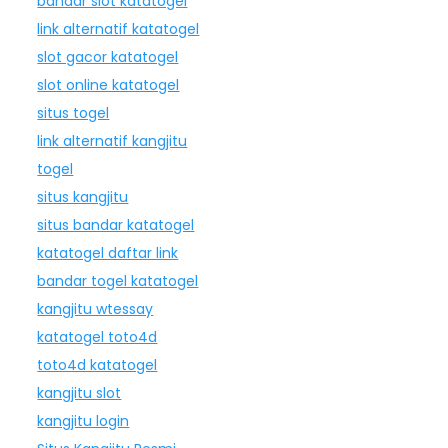
bandar slot katatogel
link alternatif katatogel
slot gacor katatogel
slot online katatogel
situs togel
link alternatif kangjitu
togel
situs kangjitu
situs bandar katatogel
katatogel daftar link
bandar togel katatogel
kangjitu wtessay
katatogel toto4d
toto4d katatogel
kangjitu slot
kangjitu login