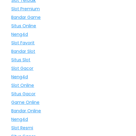
Slot Terbaik
Slot Premium
Bandar Game
Situs Online
Neng4d
Slot Favorit
Bandar Slot
Situs Slot
Slot Gacor
Neng4d
Slot Online
Situs Gacor
Game Online
Bandar Online
Neng4d
Slot Resmi