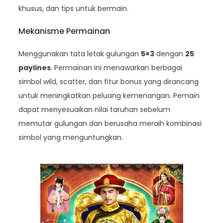
khusus, dan tips untuk bermain.
Mekanisme Permainan
Menggunakan tata letak gulungan
5×3
dengan
25
paylines
. Permainan ini menawarkan berbagai
simbol wild, scatter, dan fitur bonus yang dirancang
untuk meningkatkan peluang kemenangan. Pemain
dapat menyesuaikan nilai taruhan sebelum
memutar gulungan dan berusaha meraih kombinasi
simbol yang menguntungkan.