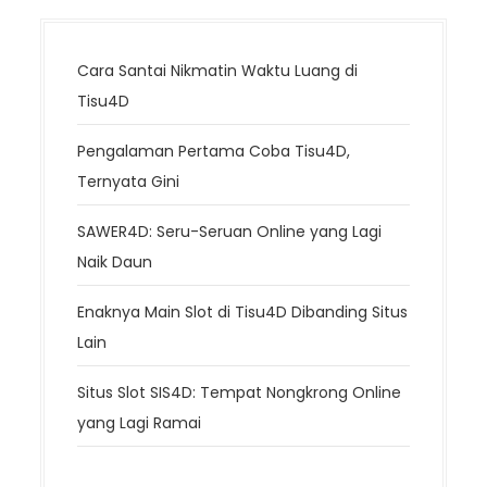
Cara Santai Nikmatin Waktu Luang di
Tisu4D
Pengalaman Pertama Coba Tisu4D,
Ternyata Gini
SAWER4D: Seru-Seruan Online yang Lagi
Naik Daun
Enaknya Main Slot di Tisu4D Dibanding Situs
Lain
Situs Slot SIS4D: Tempat Nongkrong Online
yang Lagi Ramai