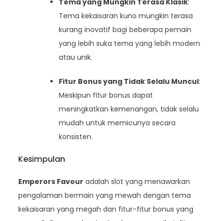
Tema yang Mungkin Terasa Klasik
:
Tema kekaisaran kuno mungkin terasa
kurang inovatif bagi beberapa pemain
yang lebih suka tema yang lebih modern
atau unik.
Fitur Bonus yang Tidak Selalu Muncul
:
Meskipun fitur bonus dapat
meningkatkan kemenangan, tidak selalu
mudah untuk memicunya secara
konsisten.
Kesimpulan
Emperors Favour
adalah slot yang menawarkan
pengalaman bermain yang mewah dengan tema
kekaisaran yang megah dan fitur-fitur bonus yang