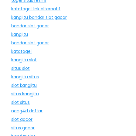
togel situs resmi
katatogel link alternatif
kangjitu bandar slot gacor
bandar slot gacor
kangjitu
bandar slot gacor
katatogel
kangjitu slot
situs slot
kangjitu situs
slot kangjitu
situs kangjitu
slot situs
neng4d daftar
slot gacor
situs gacor