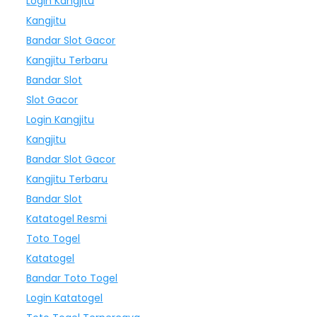
Login Kangjitu
Kangjitu
Bandar Slot Gacor
Kangjitu Terbaru
Bandar Slot
Slot Gacor
Login Kangjitu
Kangjitu
Bandar Slot Gacor
Kangjitu Terbaru
Bandar Slot
Katatogel Resmi
Toto Togel
Katatogel
Bandar Toto Togel
Login Katatogel