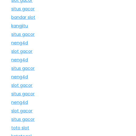
slot gacor
situs gacor
bandar slot
kangjitu
situs gacor
neng4d
slot gacor
neng4d
situs gacor
neng4d
slot gacor
situs gacor
neng4d
slot gacor
situs gacor
toto slot