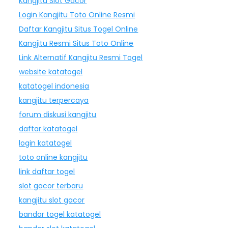
Kangjitu Slot Gacor
Login Kangjitu Toto Online Resmi
Daftar Kangjitu Situs Togel Online
Kangjitu Resmi Situs Toto Online
Link Alternatif Kangjitu Resmi Togel
website katatogel
katatogel indonesia
kangjitu terpercaya
forum diskusi kangjitu
daftar katatogel
login katatogel
toto online kangjitu
link daftar togel
slot gacor terbaru
kangjitu slot gacor
bandar togel katatogel