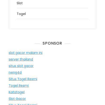
Slot
Togel
SPONSOR
slot gacor malam ini
server thailand
situs slot gacor
neng4d
Situs Togel Resmi
Togel Resmi
Katatogel
Slot Gacor